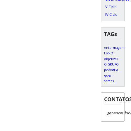
V Ciclo
IV Ciclo
TAGs
enfermagem
LIVRO
objetivos
O GRUPO
pediatria
quem
somos
CONTATO
gepescaufsc