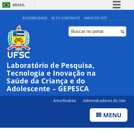
BRASIL
Simplifique!
ACESSIBILIDADE
ALTO CONTRASTE
MAPA DO SITE
Comunica BR
Participe
Acesso à informação
Legislação
Laboratório de Pesquisa,
Canais
Tecnologia e Inovação na
Saúde da Criança e do
Adolescente – GEPESCA
Área Restrita
Administradores do Site
MENU