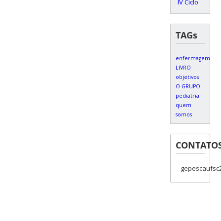
IV Ciclo
TAGs
enfermagem
LIVRO
objetivos
O GRUPO
pediatria
quem
somos
CONTATO
gepescaufsc