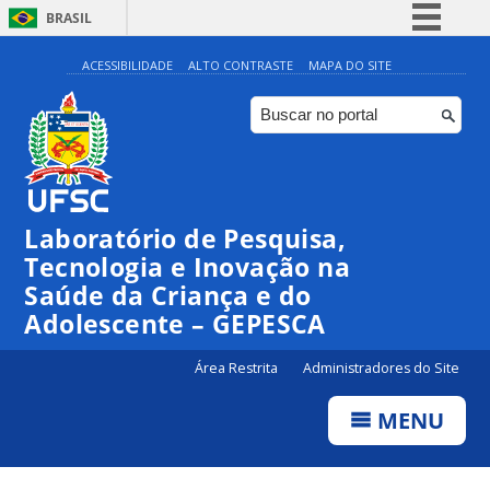
BRASIL
Simplifique!
ACESSIBILIDADE
ALTO CONTRASTE
MAPA DO SITE
Comunica BR
Participe
Acesso à informação
Legislação
Laboratório de Pesquisa,
Canais
Tecnologia e Inovação na
Saúde da Criança e do
Adolescente – GEPESCA
Área Restrita
Administradores do Site
MENU